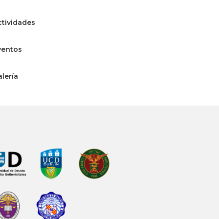
ctividades
ventos
alería