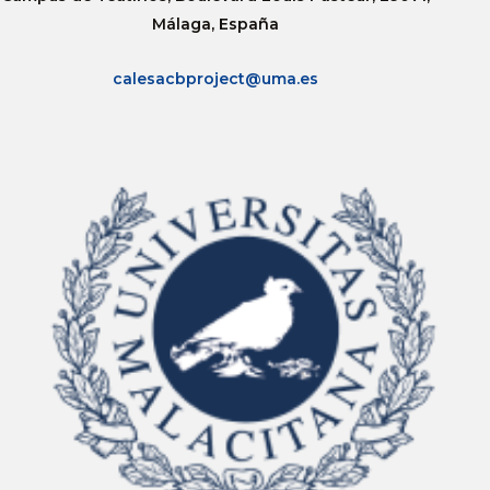
Málaga, España
calesacbproject@uma.es